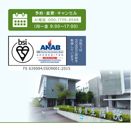
→ 当院の取り組み
→ 当院で受けることのできる
専門治療
→ アクセス
→ グループ案内
→ 採用情報
→ 募集職種一覧
→ AI電話
外来のご案内
→ 外来受診について
→ 初診・入院のご相談
→ 地域生活のご相談