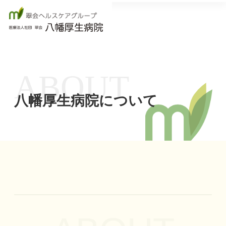
ABOUT
八幡厚生病院について