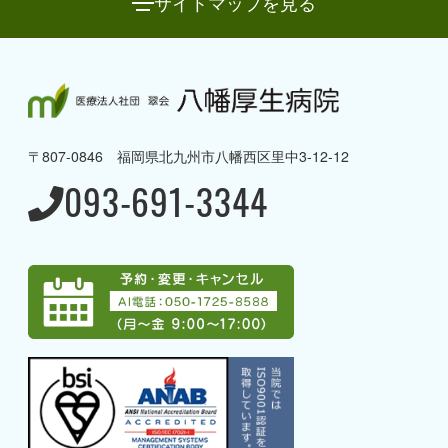
サイトマップを見る
八幡厚生病院について
→ 理念と方針・ご挨拶
〒807-0846 福岡県北九州市八幡西区里中3-12-12
→ 病院概要・沿革
093-691-3344
→ 病棟のご案内
→ 当院の取り組み
→ 当院で受けることのできる
専門治療
→ アクセス
→ グループ案内
→ 採用情報
→ 募集職種一覧