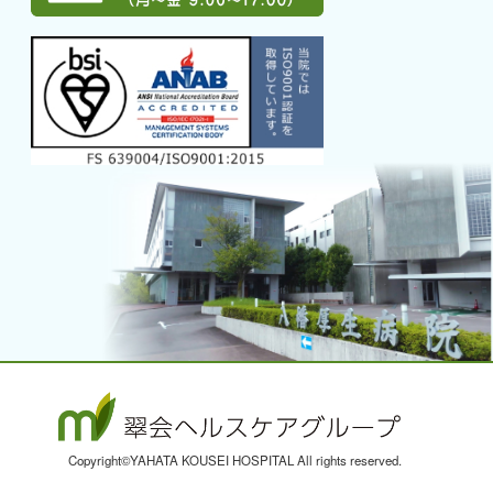
→ アクセス
→ グループ案内
→ 採用情報
→ 募集職種一覧
→ AI電話
外来のご案内
→ 外来受診について
→ 初診・入院のご相談
→ 地域生活のご相談
入院のご案内
Copyright©YAHATA KOUSEI HOSPITAL All rights reserved.