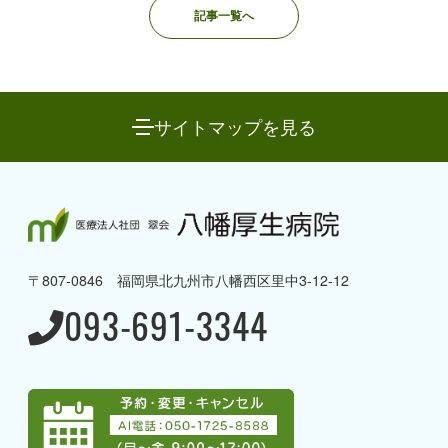
記事一覧へ
サイトマップを見る
八幡厚生病院について
→ 理念と方針・ご挨拶
〒807-0846 福岡県北九州市八幡西区里中3-12-12
→ 病院概要・沿革
093-691-3344
→ 病棟のご案内
→ 当院の取り組み
→ 当院で受けることのできる
専門治療