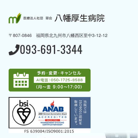
八幡厚生病院について
→ 理念と方針・ご挨拶
〒807-0846 福岡県北九州市八幡西区里中3-12-12
→ 病院概要・沿革
093-691-3344
→ 病棟のご案内
→ 当院の取り組み
→ 当院で受けることのできる
専門治療
→ アクセス
→ グループ案内
→ 採用情報
→ 募集職種一覧
→ AI電話