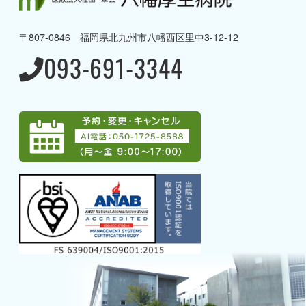
→ 理念と方針・ご挨拶
〒807-0846 福岡県北九州市八幡西区里中3-12-12
→ 病院概要・沿革
093-691-3344
→ 病棟のご案内
→ 当院の取り組み
→ 当院で受けることのできる
専門治療
→ アクセス
→ グループ案内
→ 採用情報
→ 募集職種一覧
→ AI電話
外来のご案内