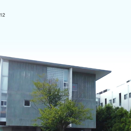
入院のご相談
→ クロザピン治療
「デイ
12
→ 依
活のご相談
→ 依存症治療
「デイ
→ 依存症治療プログラム
→ 復
「リワ
→ 摂食障害治療
→ 重
「デイ
→ ストレスケア
→ 救急・急性期治療
→ 認知症治療
→ 慢性期および回復期の治療