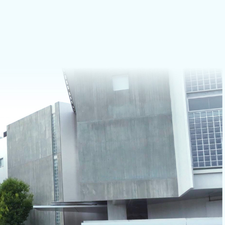
ケアひだまり」
相談支援センター
存症専門デイケア
→ サポートやはた
ケアおおぞら」
訪問看護ステーション
職支援デイケア
ーク」
度認知症デイケア
ケアよつば」