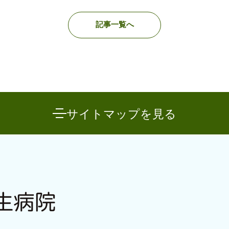
記事一覧へ
サイトマップを見る
案内
入院のご案内
通所
診について
→ 入院について
→ 専
→ 精