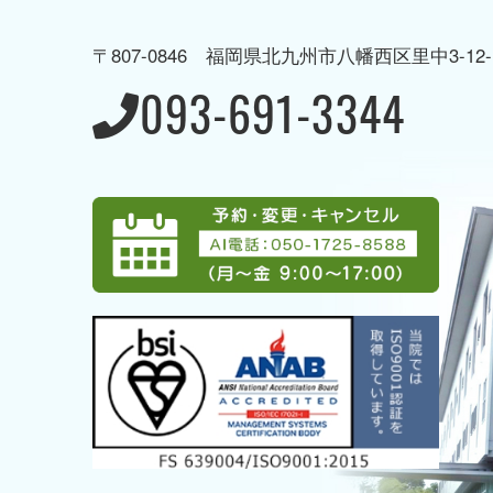
→ 病院概要・沿革
→ 初診・
〒807-0846 福岡県北九州市八幡西区里中3-12-
→ 病棟のご案内
→ 地域生
093-691-3344
→ 当院の取り組み
→ 当院で受けることのできる
専門治療
→ アクセス
→ グループ案内
→ 採用情報
→ 募集職種一覧
→ AI電話