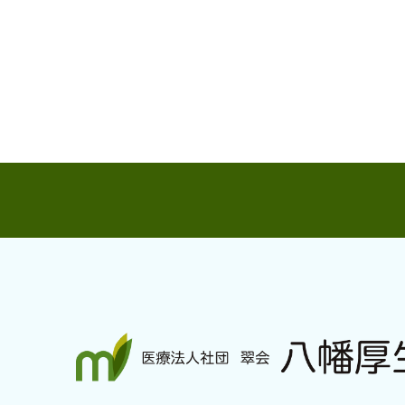
八幡厚生病院について
外来のご
→ 理念と方針・ご挨拶
→ 外来受