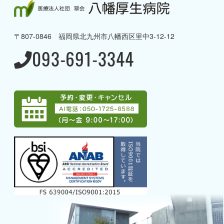
八幡厚生病院について
→ 理念と方針・ご挨拶
〒807-0846 福岡県北九州市八幡西区里中3-12-12
→ 病院概要・沿革
093-691-3344
→ 病棟のご案内
→ 当院の取り組み
→ 当院で受けることのできる
専門治療
→ アクセス
→ グループ案内
→ 採用情報
→ 募集職種一覧
→ AI電話