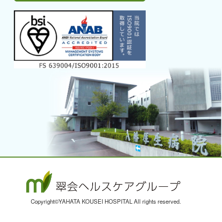
→ グループ案内
→ 採用情報
→ 募集職種一覧
→ AI電話
外来のご案内
→ 外来受診について
→ 初診・入院のご相談
→ 地域生活のご相談
入院のご案内
Copyright©YAHATA KOUSEI HOSPITAL All rights reserved.