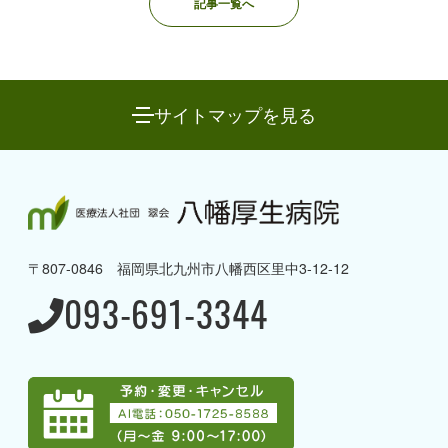
記事一覧へ
サイトマップを見る
八幡厚生病院について
→ 理念と方針・ご挨拶
〒807-0846 福岡県北九州市八幡西区里中3-12-12
→ 病院概要・沿革
093-691-3344
→ 病棟のご案内
→ 当院の取り組み
→ 当院で受けることのできる
専門治療
→ アクセス