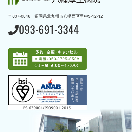
→ 理念と方針・ご挨拶
〒807-0846 福岡県北九州市八幡西区里中3-12-12
→ 病院概要・沿革
093-691-3344
→ 病棟のご案内
→ 当院の取り組み
→ 当院で受けることのできる
専門治療
→ アクセス
→ グループ案内
→ 採用情報
→ 募集職種一覧
→ AI電話
外来のご案内