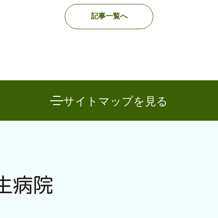
記事一覧へ
サイトマップを見る
案内
入院のご案内
通所
診について
→ 入院について
→ 専
→ 精
入院のご相談
→ クロザピン治療