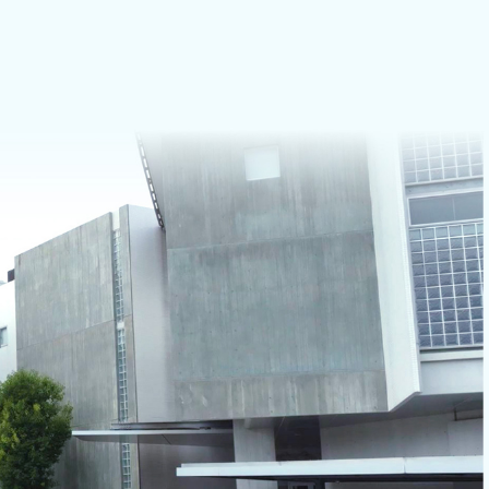
ケアひだまり」
相談支援センター
存症専門デイケア
→ サポートやはた
ケアおおぞら」
訪問看護ステーション
職支援デイケア
ーク」
度認知症デイケア
ケアよつば」