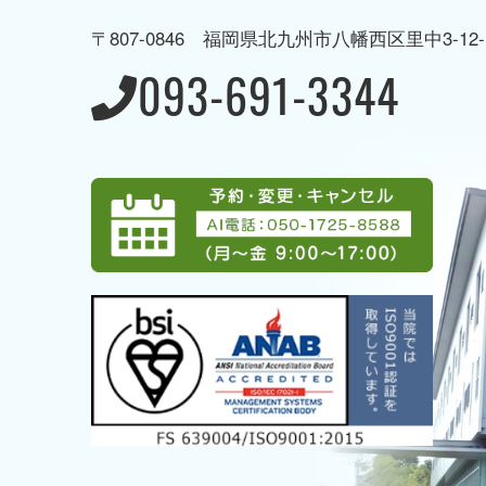
〒807-0846 福岡県北九州市八幡西区里中3-12-
→ 病棟のご案内
→ 地域生
093-691-3344
→ 当院の取り組み
→ 当院で受けることのできる
専門治療
→ アクセス
→ グループ案内
→ 採用情報
→ 募集職種一覧
→ AI電話