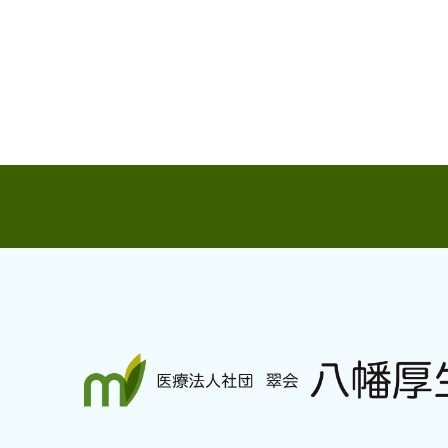
八幡厚生病院について
外来のご
→ 理念と方針・ご挨拶
→ 外来受
→ 病院概要・沿革
→ 初診・