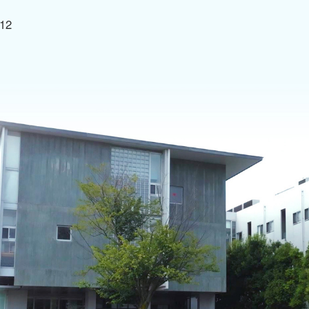
「デイ
12
→ 依
活のご相談
→ 依存症治療
「デイ
→ 依存症治療プログラム
→ 復
「リワ
→ 摂食障害治療
→ 重
「デイ
→ ストレスケア
→ 救急・急性期治療
→ 認知症治療
→ 慢性期および回復期の治療